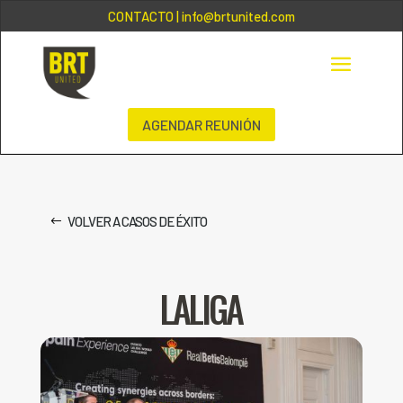
CONTACTO
| info@brtunited.com
AGENDAR REUNIÓN
VOLVER A CASOS DE ÉXITO
LALIGA