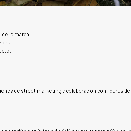
d de la marca.
elona.
ucto.
iones de street marketing y colaboración con líderes de 
 valoración publicitaria de 33K euros y repercusión en tv