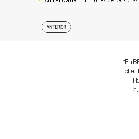
ANTERIOR
“En B
clien
Ha
hu