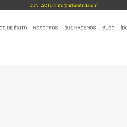
CONTACTO
| info@brtunited.com
OS DE ÉXITO
NOSOTROS
QUÉ HACEMOS
BLOG
ÍD