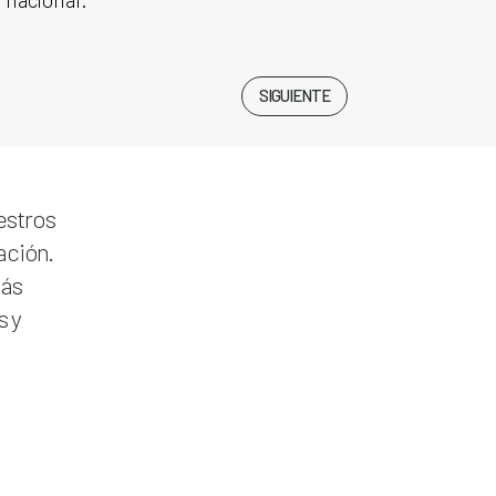
SIGUIENTE
estros
ación.
más
s y