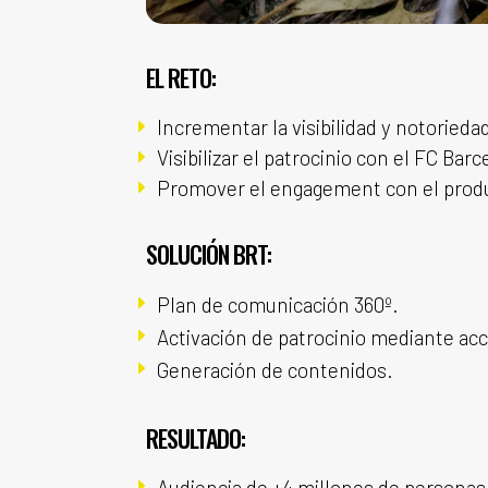
EL RETO:
Incrementar la visibilidad y notorieda
E
Visibilizar el patrocinio con el FC Barc
E
Promover el engagement con el prod
E
SOLUCIÓN BRT:
E
Plan de comunicación 360º.
E
Activación de patrocinio mediante acc
E
Generación de contenidos.
RESULTADO:
E
Audiencia de +4 millones de personas,